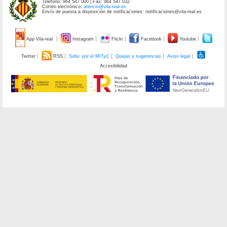
Teléfono: 964 547 000 | Fax: 964 547 032
Correo electrónico:
atencio@vila-real.es
Envío de puesta a disposición de notificaciones: notificaciones@vila-real.es
App Vila-real
Instagram
Flickr
Facebook
Youtube
Twitter
RSS
Subv. por el MITyC
Quejas y sugerencias
Aviso legal
Accesibilidad