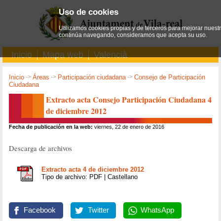
Uso de cookies
Utilizamos cookies propias y de terceros para mejorar nuestro
continúa navegando, consideramos que acepta su uso.
Inicio
Mapa web
Valencià
Inicio
->
Áreas
->
Participación ciudadana
->
Consejo de Participación
Ciudadana
Extracto acta Consejo Participación Ciudadana 4
de diciembre 2012
Fecha de publicación en la web:
viernes, 22 de enero de 2016
Descarga de archivos
Extracto acta 4 de diciembre 2012
Tipo de archivo: PDF | Castellano
Facebook
Twitter
WhatsApp