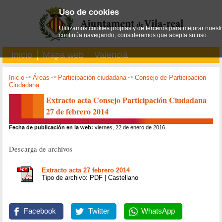
Uso de cookies
Utilizamos cookies propias y de terceros para mejorar nuestro
continúa navegando, consideramos que acepta su uso.
Inicio
Mapa web
Valencià
Inicio
->
Áreas
->
Participación ciudadana
->
Consejo de Participación
Ciudadana
Extracto acta Consejo Participación Ciudadana
27 de febrero 2014
Fecha de publicación en la web:
viernes, 22 de enero de 2016
Descarga de archivos
Extracto acta 27 febrero 2014
Tipo de archivo: PDF | Castellano
Facebook
Twitter
WhatsApp