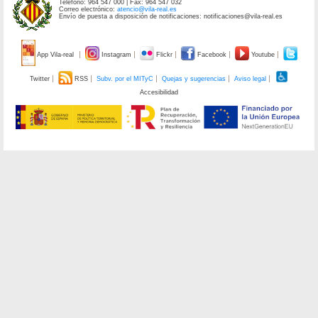
Teléfono: 964 547 000 | Fax: 964 547 032
Correo electrónico:
atencio@vila-real.es
Envío de puesta a disposición de notificaciones: notificaciones@vila-real.es
App Vila-real
Instagram
Flickr
Facebook
Youtube
Twitter
RSS
Subv. por el MITyC
Quejas y sugerencias
Aviso legal
Accesibilidad