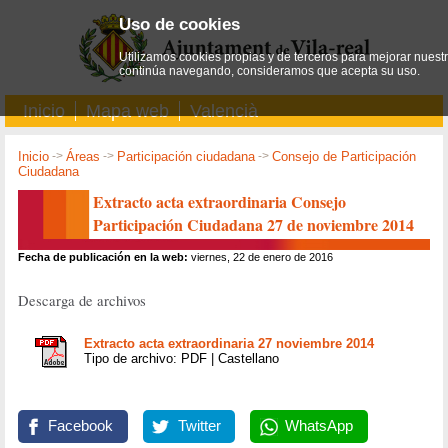
Uso de cookies
Utilizamos cookies propias y de terceros para mejorar nuestro
continúa navegando, consideramos que acepta su uso.
Inicio
Mapa web
Valencià
Inicio
->
Áreas
->
Participación ciudadana
->
Consejo de Participación
Ciudadana
Extracto acta extraordinaria Consejo
Participación Ciudadana 27 de noviembre 2014
Fecha de publicación en la web:
viernes, 22 de enero de 2016
Descarga de archivos
Extracto acta extraordinaria 27 noviembre 2014
Tipo de archivo: PDF | Castellano
Facebook
Twitter
WhatsApp