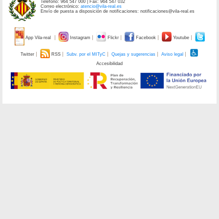
Teléfono: 964 547 000 | Fax: 964 547 032
Correo electrónico:
atencio@vila-real.es
Envío de puesta a disposición de notificaciones: notificaciones@vila-real.es
App Vila-real
Instagram
Flickr
Facebook
Youtube
Twitter
RSS
Subv. por el MITyC
Quejas y sugerencias
Aviso legal
Accesibilidad