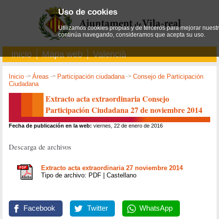
Uso de cookies
Utilizamos cookies propias y de terceros para mejorar nuestro
continúa navegando, consideramos que acepta su uso.
Inicio
Mapa web
Valencià
Inicio
->
Áreas
->
Participación ciudadana
->
Consejo de Participación
Ciudadana
Extracto acta extraordinaria Consejo
Participación Ciudadana 27 de noviembre 2014
Fecha de publicación en la web:
viernes, 22 de enero de 2016
Descarga de archivos
Extracto acta extraordinaria 27 noviembre 2014
Tipo de archivo: PDF | Castellano
Facebook
Twitter
WhatsApp