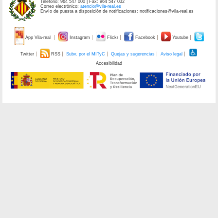
Teléfono: 964 547 000 | Fax: 964 547 032
Correo electrónico:
atencio@vila-real.es
Envío de puesta a disposición de notificaciones: notificaciones@vila-real.es
App Vila-real
Instagram
Flickr
Facebook
Youtube
Twitter
RSS
Subv. por el MITyC
Quejas y sugerencias
Aviso legal
Accesibilidad