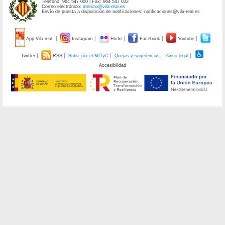
Teléfono: 964 547 000 | Fax: 964 547 032
Correo electrónico:
atencio@vila-real.es
Envío de puesta a disposición de notificaciones: notificaciones@vila-real.es
App Vila-real
Instagram
Flickr
Facebook
Youtube
Twitter
RSS
Subv. por el MITyC
Quejas y sugerencias
Aviso legal
Accesibilidad