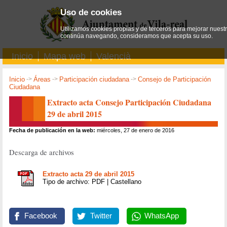
Uso de cookies
Utilizamos cookies propias y de terceros para mejorar nuestro
continúa navegando, consideramos que acepta su uso.
Inicio
Mapa web
Valencià
Inicio
->
Áreas
->
Participación ciudadana
->
Consejo de Participación
Ciudadana
Extracto acta Consejo Participación Ciudadana
29 de abril 2015
Fecha de publicación en la web:
miércoles, 27 de enero de 2016
Descarga de archivos
Extracto acta 29 de abril 2015
Tipo de archivo: PDF | Castellano
Facebook
Twitter
WhatsApp