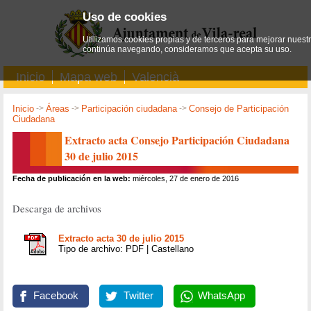
Uso de cookies
Utilizamos cookies propias y de terceros para mejorar nuestro
continúa navegando, consideramos que acepta su uso.
Inicio
Mapa web
Valencià
Inicio
->
Áreas
->
Participación ciudadana
->
Consejo de Participación
Ciudadana
Extracto acta Consejo Participación Ciudadana
30 de julio 2015
Fecha de publicación en la web:
miércoles, 27 de enero de 2016
Descarga de archivos
Extracto acta 30 de julio 2015
Tipo de archivo: PDF | Castellano
Facebook
Twitter
WhatsApp