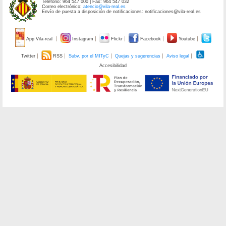
Teléfono: 964 547 000 | Fax: 964 547 032
Correo electrónico:
atencio@vila-real.es
Envío de puesta a disposición de notificaciones: notificaciones@vila-real.es
App Vila-real
Instagram
Flickr
Facebook
Youtube
Twitter
RSS
Subv. por el MITyC
Quejas y sugerencias
Aviso legal
Accesibilidad