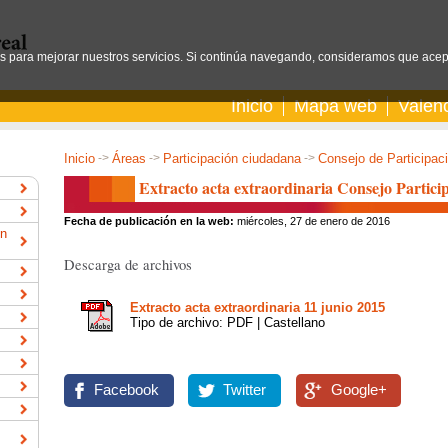
os para mejorar nuestros servicios. Si continúa navegando, consideramos que acep
Inicio
Mapa web
Valen
Inicio
->
Áreas
->
Participación ciudadana
->
Consejo de Participac
Extracto acta extraordinaria Consejo Partic
Fecha de publicación en la web:
miércoles, 27 de enero de 2016
ón
Descarga de archivos
Extracto acta extraordinaria 11 junio 2015
Tipo de archivo: PDF | Castellano
Facebook
Twitter
Google+