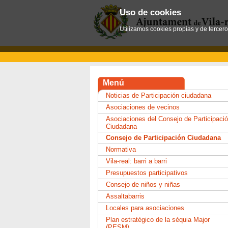
Uso de cookies
Utilizamos cookies propias y de tercer
Menú
Noticias de Participación ciudadana
Asociaciones de vecinos
Asociaciones del Consejo de Participaci
Ciudadana
Consejo de Participación Ciudadana
Normativa
Vila-real: barri a barri
Presupuestos participativos
Consejo de niños y niñas
Assaltabarris
Locales para asociaciones
Plan estratégico de la séquia Major
(PESM)