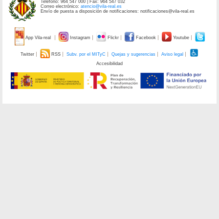
Teléfono: 964 547 000 | Fax: 964 547 032
Correo electrónico:
atencio@vila-real.es
Envío de puesta a disposición de notificaciones: notificaciones@vila-real.es
App Vila-real
Instagram
Flickr
Facebook
Youtube
Twitter
RSS
Subv. por el MITyC
Quejas y sugerencias
Aviso legal
Accesibilidad