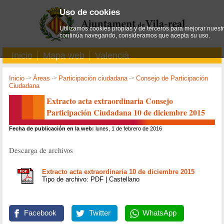
Uso de cookies
Utilizamos cookies propias y de terceros para mejorar nuestro
continúa navegando, consideramos que acepta su uso.
Inicio
Mapa web
Valencià
Inicio
->
Áreas
->
Participación ciudadana
->
Consejo de Participación
Ciudadana
Extracto acta extraordinaria Consejo
Participación Ciudadana 10 de diciembre 2015
Fecha de publicación en la web:
lunes, 1 de febrero de 2016
Descarga de archivos
Extracto acta extraordinaria 10 de diciembre 2015
Tipo de archivo: PDF | Castellano
Facebook
Twitter
WhatsApp