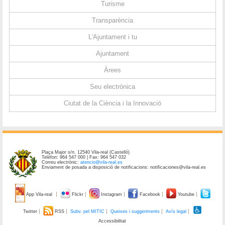
Turisme
Transparència
L'Ajuntament i tu
Ajuntament
Àrees
Seu electrònica
Ciutat de la Ciència i la Innovació
Plaça Major s/n. 12540 Vila-real (Castelló)
Telèfon: 964 547 000 | Fax: 964 547 032
Correu electrònic:
atencio@vila-real.es
Enviament de posada a disposició de notificacions: notificaciones@vila-real.es
App Vila-real
Flickr
Instagram
Facebook
Youtube
Twitter
RSS
Subv. pel MITIC
Queixes i suggeriments
Avís legal
Accessibilitat