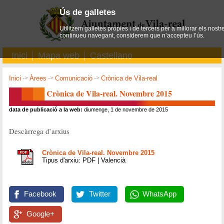
Ús de galletes
Utilitzem galletes pròpies i de tercers per a millorar els nostr
continueu navegant, considerem que n’accepteu l’ús.
Inici
Mapa web
Castellano
Inici
->
Àrees
->
Comunicació
->
Crònica de Vila-real
Crònica de Vila-real. Novembre 2015
data de publicació a la web:
diumenge, 1 de novembre de 2015
Descàrrega d’arxius
Crònica de Vila-real. Novembre 2015
Tipus d'arxiu: PDF | Valencià
Facebook
Twitter
WhatsApp
Google+