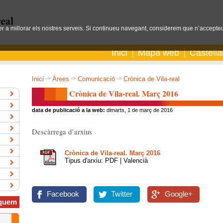
per a millorar els nostres serveis. Si continueu navegant, considerem que n’accepteu
Inici
Mapa web
Castell
Inici
->
Àrees
->
Comunicació
->
Crònica de Vila-real
Crònica de Vila-real. Març 2016
data de publicació a la web:
dimarts, 1 de març de 2016
Descàrrega d’arxius
Crònica de Vila-real. Març 2016
Tipus d'arxiu: PDF | Valencià
Facebook
Twitter
Google+
quem