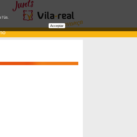
 l’ús.
Acceptar
ano