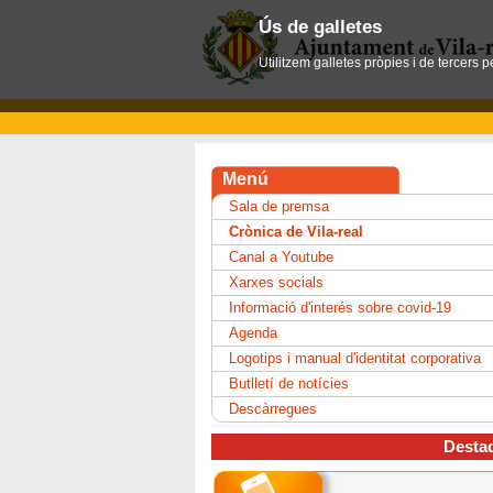
Ús de galletes
Utilitzem galletes pròpies i de tercers 
Menú
Sala de premsa
Crònica de Vila-real
Canal a Youtube
Xarxes socials
Informació d'interés sobre covid-19
Agenda
Logotips i manual d'identitat corporativa
Butlletí de notícies
Descàrregues
Desta