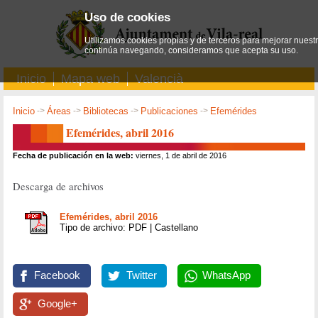
Uso de cookies
Utilizamos cookies propias y de terceros para mejorar nuestro
continúa navegando, consideramos que acepta su uso.
Inicio
Mapa web
Valencià
Inicio
->
Áreas
->
Bibliotecas
->
Publicaciones
->
Efemérides
Efemérides, abril 2016
Fecha de publicación en la web:
viernes, 1 de abril de 2016
Descarga de archivos
Efemérides, abril 2016
Tipo de archivo: PDF | Castellano
Facebook
Twitter
WhatsApp
Google+