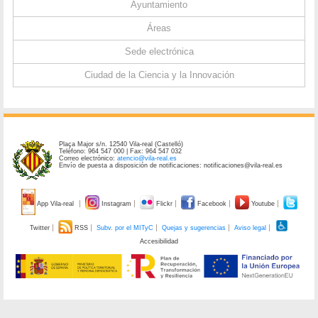
Ayuntamiento
Áreas
Sede electrónica
Ciudad de la Ciencia y la Innovación
Plaça Major s/n. 12540 Vila-real (Castelló)
Teléfono: 964 547 000 | Fax: 964 547 032
Correo electrónico:
atencio@vila-real.es
Envío de puesta a disposición de notificaciones: notificaciones@vila-real.es
App Vila-real
Instagram
Flickr
Facebook
Youtube
Twitter
RSS
Subv. por el MITyC
Quejas y sugerencias
Aviso legal
Accesibilidad