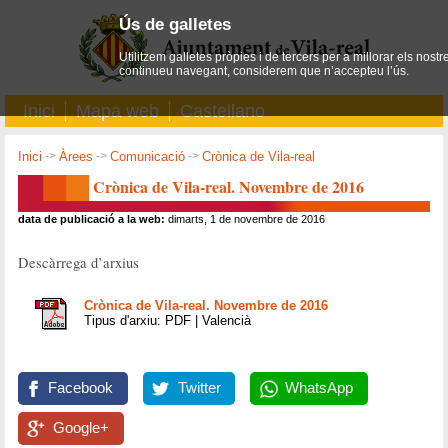
Ús de galletes
Utilitzem galletes pròpies i de tercers per a millorar els nostr
continueu navegant, considerem que n’accepteu l’ús.
Inici
Mapa web
Castellano
Inici
->
Àrees
->
Comunicació
->
Crònica de Vila-real
Crònica de Vila-real. Novembre de 2016
data de publicació a la web:
dimarts, 1 de novembre de 2016
Descàrrega d’arxius
Crònica de Vila-real. Novembre de 2016
Tipus d'arxiu: PDF | Valencià
Facebook
Twitter
WhatsApp
Google+