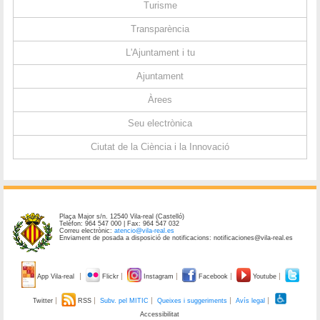
Turisme
Transparència
L'Ajuntament i tu
Ajuntament
Àrees
Seu electrònica
Ciutat de la Ciència i la Innovació
Plaça Major s/n. 12540 Vila-real (Castelló)
Telèfon: 964 547 000 | Fax: 964 547 032
Correu electrònic:
atencio@vila-real.es
Enviament de posada a disposició de notificacions: notificaciones@vila-real.es
App Vila-real
Flickr
Instagram
Facebook
Youtube
Twitter
RSS
Subv. pel MITIC
Queixes i suggeriments
Avís legal
Accessibilitat