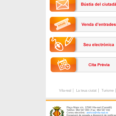
Vila-real
La teua ciutat
Turisme
Plaça Major s/n. 12540 Vila-real (Castelló)
Telèfon: 964 547 000 | Fax: 964 547 032
Correu electrònic:
atencio@vila-real.es
Enviament de posada a disposició de notificac