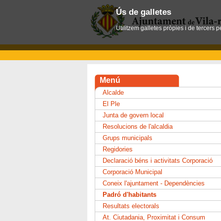
Ús de galletes
Utilitzem galletes pròpies i de tercers 
Menú
Alcalde
El Ple
Junta de govern local
Resolucions de l'alcaldia
Grups municipals
Regidories
Declaració béns i activitats Corporació
Corporació Municipal
Coneix l'ajuntament - Dependències
Padró d'habitants
Resultats electorals
At. Ciutadania, Proximitat i Consum