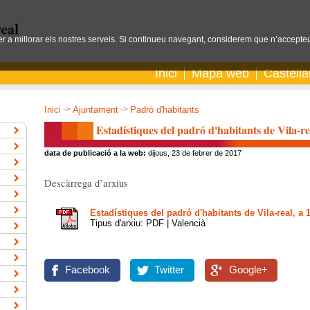
per a millorar els nostres serveis. Si continueu navegant, considerem que n’accepteu
Inici
Mapa web
Castell
Inici
->
Ajuntament
->
Padró d'habitants
Estadístiques del padró d'habitants de Vila-re
data de publicació a la web:
dijous, 23 de febrer de 2017
Descàrrega d’arxius
Estadístiques del padró d'habitants de Vila-real, a 
Tipus d'arxiu: PDF | Valencià
Facebook
Twitter
Google+