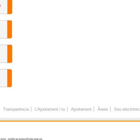
Transparència
L'Ajuntament i tu
Ajuntament
Àrees
Seu electròni
ions: notificaciones@vila-real.es