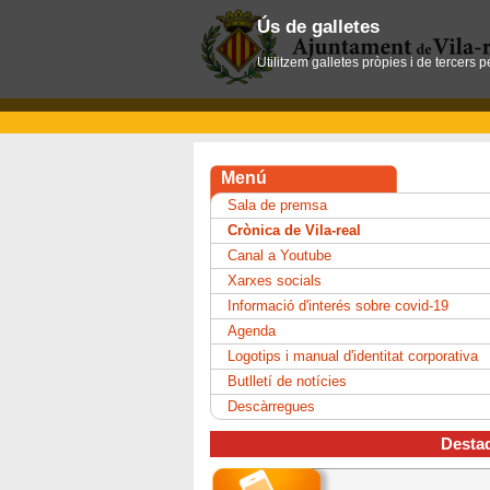
Ús de galletes
Utilitzem galletes pròpies i de tercers 
Menú
Sala de premsa
Crònica de Vila-real
Canal a Youtube
Xarxes socials
Informació d'interés sobre covid-19
Agenda
Logotips i manual d'identitat corporativa
Butlletí de notícies
Descàrregues
Desta