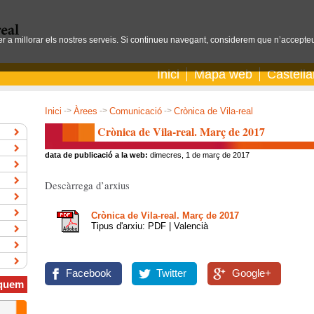
per a millorar els nostres serveis. Si continueu navegant, considerem que n’accepteu
Inici
Mapa web
Castell
Inici
->
Àrees
->
Comunicació
->
Crònica de Vila-real
Crònica de Vila-real. Març de 2017
data de publicació a la web:
dimecres, 1 de març de 2017
Descàrrega d’arxius
Crònica de Vila-real. Març de 2017
Tipus d'arxiu: PDF | Valencià
Facebook
Twitter
Google+
quem