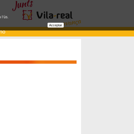
 l’ús.
Acceptar
ano