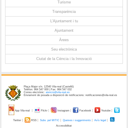
Turisme
Transparència
L'Ajuntament i tu
Ajuntament
Àrees
Seu electrònica
Ciutat de la Ciència i la Innovació
Plaça Major s/n. 12540 Vila-real (Castelló)
Telèfon: 964 547 000 | Fax: 964 547 032
Correu electrònic:
atencio@vila-real.es
Enviament de posada a disposició de notificacions: notificaciones@vila-real.es
App Vila-real
Flickr
Instagram
Facebook
Youtube
Twitter
RSS
Subv. pel MITIC
Queixes i suggeriments
Avís legal
Accessibilitat