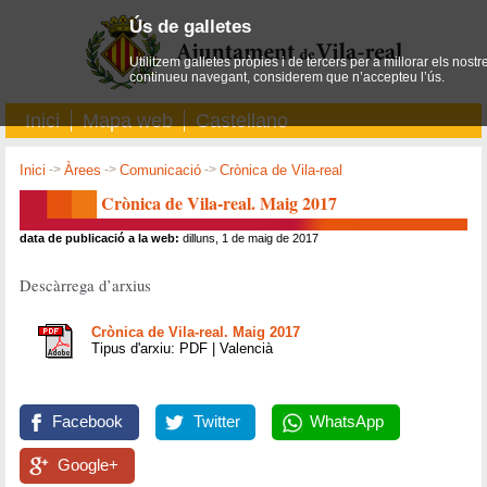
Ús de galletes
Utilitzem galletes pròpies i de tercers per a millorar els nostr
continueu navegant, considerem que n’accepteu l’ús.
Inici
Mapa web
Castellano
Inici
->
Àrees
->
Comunicació
->
Crònica de Vila-real
Crònica de Vila-real. Maig 2017
data de publicació a la web:
dilluns, 1 de maig de 2017
Descàrrega d’arxius
Crònica de Vila-real. Maig 2017
Tipus d'arxiu: PDF | Valencià
Facebook
Twitter
WhatsApp
Google+