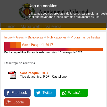
Uso de cookies
Utilizamos cookies propias y de terceros para mejorar nuestro
continúa navegando, consideramos que acepta su uso.
Inicio
Mapa web
Valencià
Inicio
->
Áreas
->
Bibliotecas
->
Publicaciones
->
Programas de fiestas
Sant Pasqual, 2017
Fecha de publicación en la web:
miércoles, 10 de mayo de 2017
Descarga de archivos
Sant Pasqual, 2017
Tipo de archivo: PDF | Castellano
Facebook
Twitter
WhatsApp
Google+