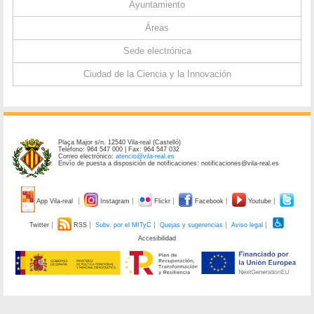
Ayuntamiento
Áreas
Sede electrónica
Ciudad de la Ciencia y la Innovación
Plaça Major s/n. 12540 Vila-real (Castelló)
Teléfono: 964 547 000 | Fax: 964 547 032
Correo electrónico:
atencio@vila-real.es
Envío de puesta a disposición de notificaciones: notificaciones@vila-real.es
App Vila-real
Instagram
Flickr
Facebook
Youtube
Twitter
RSS
Subv. por el MITyC
Quejas y sugerencias
Aviso legal
Accesibilidad