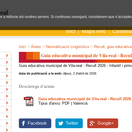
per a millorar els nostres serveis. Si continueu navegant, considerem que n’accepteu
Inici
Mapa web
Castell
Inici
->
Àrees
->
Normalització Lingüística
->
Recull, guia educativa
Guia educativa municipal de Vila-real - Recull
Guia educativa municipal de Vila-real - Recull 2026 - Infantil i prim
data de publicació a la web:
dijous, 2 d'abril de 2026
Descàrrega d’arxius
Guia educativa municipal de Vila-real - Recull 2026 -
Tipus d'arxiu: PDF | Valencià
Facebook
Twitter
Google+