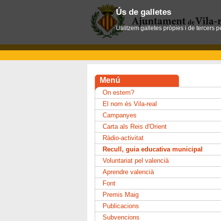
Ús de galletes
Utilitzem galletes pròpies i de tercers 
Menú
On estem?
El nom és Vila-real
Campanyes
Carta als Reis d'Orient
Ràdio-activitat
Recull, guia educativa municipal
Voluntariat pel valencià
Aprendre valencià
Font
Premis Maig
Publicacions
Subvencions