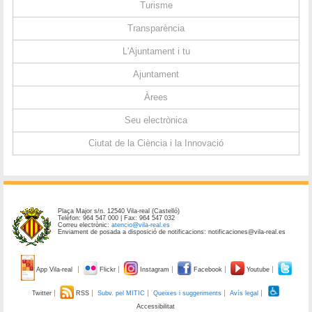
Turisme
Transparència
L'Ajuntament i tu
Ajuntament
Àrees
Seu electrònica
Ciutat de la Ciència i la Innovació
Plaça Major s/n. 12540 Vila-real (Castelló)
Telèfon: 964 547 000 | Fax: 964 547 032
Correu electrònic:
atencio@vila-real.es
Enviament de posada a disposició de notificacions: notificaciones@vila-real.es
App Vila-real
Flickr
Instagram
Facebook
Youtube
Twitter
RSS
Subv. pel MITIC
Queixes i suggeriments
Avís legal
Accessibilitat