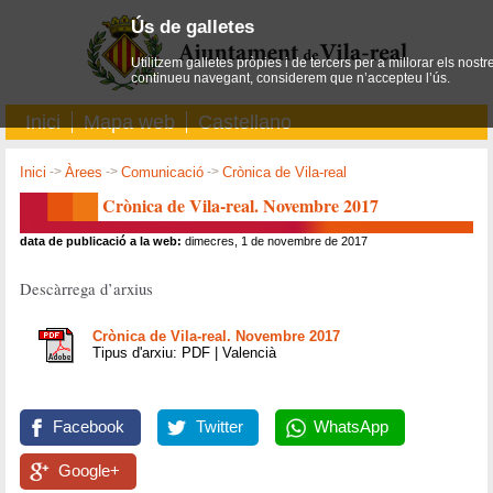
Ús de galletes
Utilitzem galletes pròpies i de tercers per a millorar els nostr
continueu navegant, considerem que n’accepteu l’ús.
Inici
Mapa web
Castellano
Inici
->
Àrees
->
Comunicació
->
Crònica de Vila-real
Crònica de Vila-real. Novembre 2017
data de publicació a la web:
dimecres, 1 de novembre de 2017
Descàrrega d’arxius
Crònica de Vila-real. Novembre 2017
Tipus d'arxiu: PDF | Valencià
Facebook
Twitter
WhatsApp
Google+