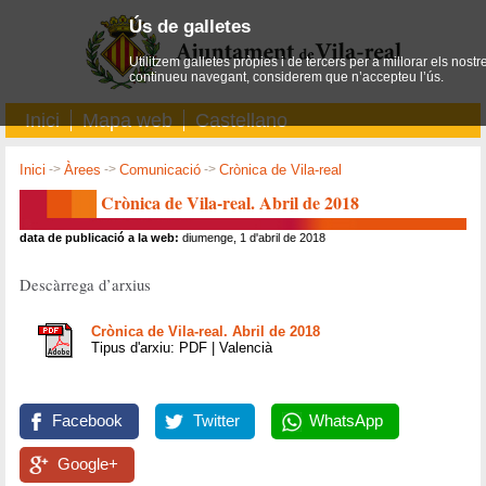
Ús de galletes
Utilitzem galletes pròpies i de tercers per a millorar els nostr
continueu navegant, considerem que n’accepteu l’ús.
Inici
Mapa web
Castellano
Inici
->
Àrees
->
Comunicació
->
Crònica de Vila-real
Crònica de Vila-real. Abril de 2018
data de publicació a la web:
diumenge, 1 d'abril de 2018
Descàrrega d’arxius
Crònica de Vila-real. Abril de 2018
Tipus d'arxiu: PDF | Valencià
Facebook
Twitter
WhatsApp
Google+