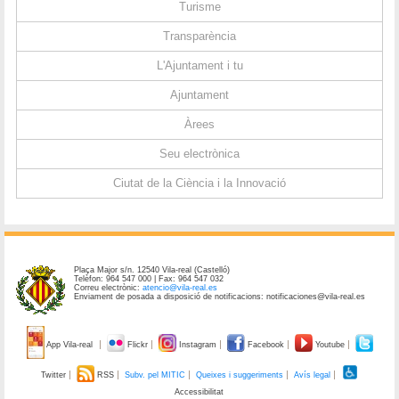
Turisme
Transparència
L'Ajuntament i tu
Ajuntament
Àrees
Seu electrònica
Ciutat de la Ciència i la Innovació
Plaça Major s/n. 12540 Vila-real (Castelló)
Telèfon: 964 547 000 | Fax: 964 547 032
Correu electrònic:
atencio@vila-real.es
Enviament de posada a disposició de notificacions: notificaciones@vila-real.es
App Vila-real
Flickr
Instagram
Facebook
Youtube
Twitter
RSS
Subv. pel MITIC
Queixes i suggeriments
Avís legal
Accessibilitat