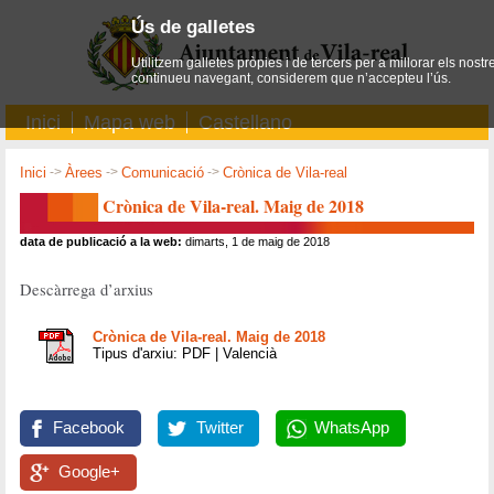
Ús de galletes
Utilitzem galletes pròpies i de tercers per a millorar els nostr
continueu navegant, considerem que n’accepteu l’ús.
Inici
Mapa web
Castellano
Inici
->
Àrees
->
Comunicació
->
Crònica de Vila-real
Crònica de Vila-real. Maig de 2018
data de publicació a la web:
dimarts, 1 de maig de 2018
Descàrrega d’arxius
Crònica de Vila-real. Maig de 2018
Tipus d'arxiu: PDF | Valencià
Facebook
Twitter
WhatsApp
Google+