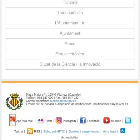
Turisme
Transparència
L'Ajuntament i tu
Ajuntament
Àrees
Seu electrònica
Ciutat de la Ciència i la Innovació
Plaça Major s/n. 12540 Vila-real (Castelló)
Telèfon: 964 547 000 | Fax: 964 547 032
Correu electrònic:
atencio@vila-real.es
Enviament de posada a disposició de notificacions: notificaciones@vila-real.es
App Vila-real
Flickr
Instagram
Facebook
Youtube
Twitter
RSS
Subv. pel MITIC
Queixes i suggeriments
Avís legal
Accessibilitat