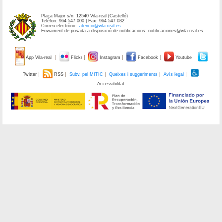
Plaça Major s/n. 12540 Vila-real (Castelló)
Telèfon: 964 547 000 | Fax: 964 547 032
Correu electrònic:
atencio@vila-real.es
Enviament de posada a disposició de notificacions: notificaciones@vila-real.es
App Vila-real
Flickr
Instagram
Facebook
Youtube
Twitter
RSS
Subv. pel MITIC
Queixes i suggeriments
Avís legal
Accessibilitat