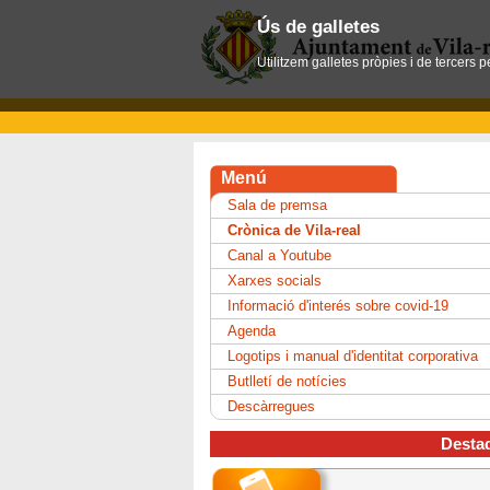
Ús de galletes
Utilitzem galletes pròpies i de tercers 
Menú
Sala de premsa
Crònica de Vila-real
Canal a Youtube
Xarxes socials
Informació d'interés sobre covid-19
Agenda
Logotips i manual d'identitat corporativa
Butlletí de notícies
Descàrregues
Desta