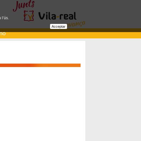
 l’ús.
Acceptar
ano