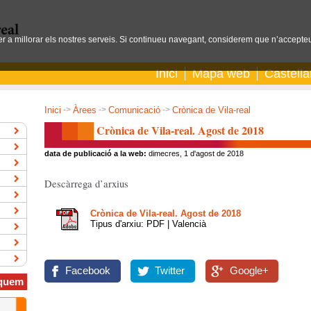
per a millorar els nostres serveis. Si continueu navegant, considerem que n’accepteu
Inici
Mapa web
Castell
Inici
->
Àrees
->
Comunicació
->
Crònica de Vila-real
Crònica de Vila-real. Agost de 2018
data de publicació a la web:
dimecres, 1 d'agost de 2018
Descàrrega d’arxius
Crònica de Vila-real. Agost de 2018
Tipus d'arxiu: PDF | Valencià
Facebook
Twitter
Google+
quem