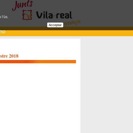
 l’ús.
Acceptar
ano
estre 2018