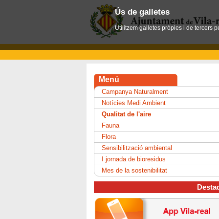
Ús de galletes
Utilitzem galletes pròpies i de tercers 
Menú
Campanya Naturalment
Notícies Medi Ambient
Qualitat de l'aire
Fauna
Flora
Sensibilització ambiental
I jornada de bioresidus
Mes de la sostenibilitat
Desta