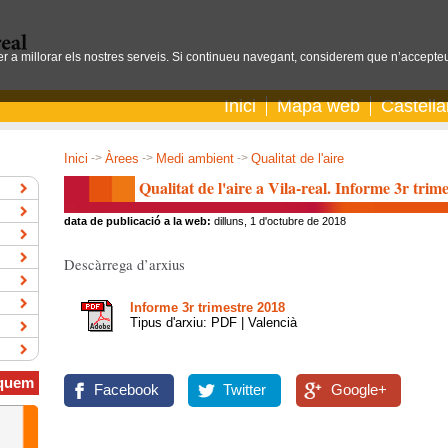
per a millorar els nostres serveis. Si continueu navegant, considerem que n’accepteu
Inici
Mapa web
Castell
Inici
->
Àrees
->
Medi ambient
->
Qualitat de l'aire
Qualitat de l'aire a Vila-real. Informe 3r trim
data de publicació a la web:
dilluns, 1 d'octubre de 2018
Descàrrega d’arxius
Informe 3r trimestre 2018
Tipus d'arxiu: PDF | Valencià
quem
Facebook
Twitter
Google+