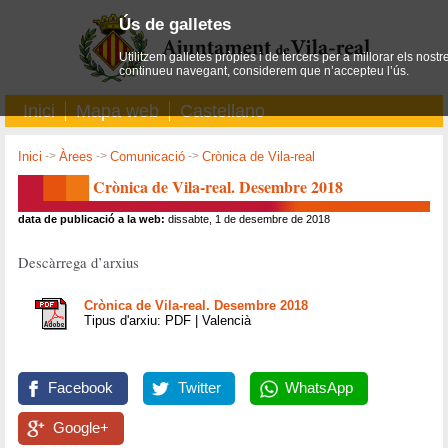
Ús de galletes
Utilitzem galletes pròpies i de tercers per a millorar els nostr
continueu navegant, considerem que n’accepteu l’ús.
Inici
Mapa web
Castellano
Inici
->
Àrees
->
Comunicació
->
Crònica de Vila-real
Crònica de Vila-real. Desembre 2018
data de publicació a la web:
dissabte, 1 de desembre de 2018
Descàrrega d’arxius
Crònica de Vila-real. Desembre 2018
Tipus d'arxiu: PDF | Valencià
Facebook
Twitter
WhatsApp
Google+