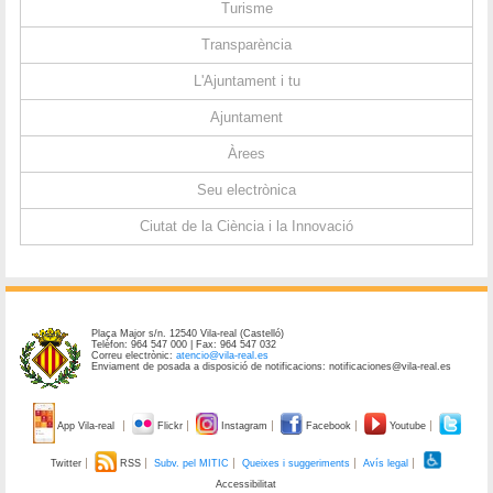
Turisme
Transparència
L'Ajuntament i tu
Ajuntament
Àrees
Seu electrònica
Ciutat de la Ciència i la Innovació
Plaça Major s/n. 12540 Vila-real (Castelló)
Telèfon: 964 547 000 | Fax: 964 547 032
Correu electrònic:
atencio@vila-real.es
Enviament de posada a disposició de notificacions: notificaciones@vila-real.es
App Vila-real
Flickr
Instagram
Facebook
Youtube
Twitter
RSS
Subv. pel MITIC
Queixes i suggeriments
Avís legal
Accessibilitat