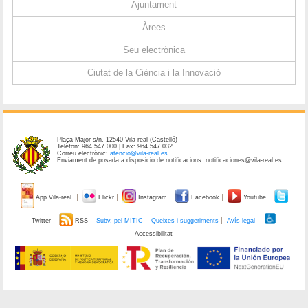
Ajuntament
Àrees
Seu electrònica
Ciutat de la Ciència i la Innovació
Plaça Major s/n. 12540 Vila-real (Castelló)
Telèfon: 964 547 000 | Fax: 964 547 032
Correu electrònic:
atencio@vila-real.es
Enviament de posada a disposició de notificacions: notificaciones@vila-real.es
App Vila-real
Flickr
Instagram
Facebook
Youtube
Twitter
RSS
Subv. pel MITIC
Queixes i suggeriments
Avís legal
Accessibilitat