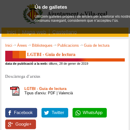
Ús de galletes
Utilitzem galletes pròpies i de tercers per a millorar els nostr
continueu navegant, considerem que n’accepteu l’ús.
Inici
Mapa web
Castellano
Inici
->
Àrees
->
Biblioteques
->
Publicacions
->
Guia de lectura
LGTBI - Guia de lectura
data de publicació a la web:
dilluns, 28 de gener de 2019
Descàrrega d’arxius
LGTBI - Guia de lectura
Tipus d'arxiu: PDF | Valencià
Facebook
Twitter
WhatsApp
Google+