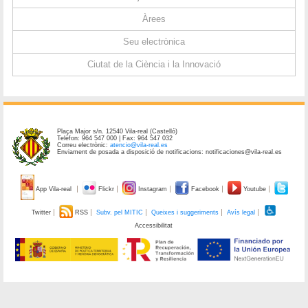
Àrees
Seu electrònica
Ciutat de la Ciència i la Innovació
Plaça Major s/n. 12540 Vila-real (Castelló)
Telèfon: 964 547 000 | Fax: 964 547 032
Correu electrònic:
atencio@vila-real.es
Enviament de posada a disposició de notificacions: notificaciones@vila-real.es
App Vila-real
Flickr
Instagram
Facebook
Youtube
Twitter
RSS
Subv. pel MITIC
Queixes i suggeriments
Avís legal
Accessibilitat