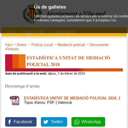
Ús de galletes
Utilitzem galletes pròpies i de tercers per a millorar els nostr
continueu navegant, considerem que n’accepteu l’ús.
Inici
Mapa web
Castellano
Inici
->
Àrees
->
Policia Local
->
Mediació policial
->
Documents
d'interés
ESTADÍSTICA UNITAT DE MEDIACIÓ
POLICIAL 2018
data de publicació a la web:
dijous, 7 de febrer de 2019
Descàrrega d’arxius
ESTADÍSTICA UNITAT DE MEDIACIÓ POLICIAL 2018_1
Tipus d'arxiu: PDF | Valencià
Facebook
Twitter
WhatsApp