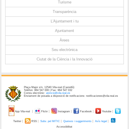
Turisme
Transparència
L'Ajuntament i tu
Ajuntament
Àrees
Seu electrònica
Ciutat de la Ciència i la Innovació
Plaça Major s/n. 12540 Vila-real (Castelló)
Telèfon: 964 547 000 | Fax: 964 547 032
Correu electrònic:
atencio@vila-real.es
Enviament de posada a disposició de notificacions: notificaciones@vila-real.es
App Vila-real
Flickr
Instagram
Facebook
Youtube
Twitter
RSS
Subv. pel MITIC
Queixes i suggeriments
Avís legal
Accessibilitat