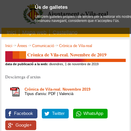
Ús de galletes
Utilitzem galletes pròpies i de tercers per a millorar els nostr
continueu navegant, considerem que n’accepteu l’ús.
Inici
Mapa web
Castellano
Inici
->
Àrees
->
Comunicació
->
Crònica de Vila-real
Crònica de Vila-real. Novembre de 2019
data de publicació a la web:
divendres, 1 de novembre de 2019
Descàrrega d’arxius
Crònica de Vila-real. Novembre 2019
Tipus d'arxiu: PDF | Valencià
Facebook
Twitter
WhatsApp
Google+