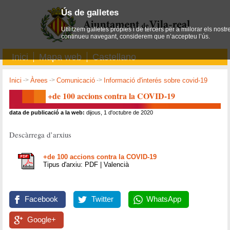
Ús de galletes
Utilitzem galletes pròpies i de tercers per a millorar els nostr
continueu navegant, considerem que n’accepteu l’ús.
Inici
Mapa web
Castellano
Inici
->
Àrees
->
Comunicació
->
Informació d'interés sobre covid-19
+de 100 accions contra la COVID-19
data de publicació a la web:
dijous, 1 d'octubre de 2020
Descàrrega d’arxius
+de 100 accions contra la COVID-19
Tipus d'arxiu: PDF | Valencià
Facebook
Twitter
WhatsApp
Google+