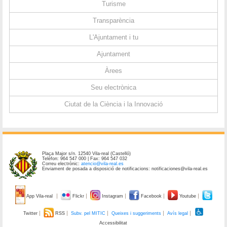
Turisme
Transparència
L'Ajuntament i tu
Ajuntament
Àrees
Seu electrònica
Ciutat de la Ciència i la Innovació
Plaça Major s/n. 12540 Vila-real (Castelló)
Telèfon: 964 547 000 | Fax: 964 547 032
Correu electrònic:
atencio@vila-real.es
Enviament de posada a disposició de notificacions: notificaciones@vila-real.es
App Vila-real
Flickr
Instagram
Facebook
Youtube
Twitter
RSS
Subv. pel MITIC
Queixes i suggeriments
Avís legal
Accessibilitat