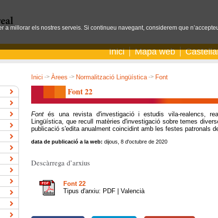
per a millorar els nostres serveis. Si continueu navegant, considerem que n’accepteu
Inici
Mapa web
Castell
Inici
->
Àrees
->
Normalització Lingüística
->
Font
Font 22
Font
és una revista d'investigació i estudis vila-realencs, re
Lingüística, que recull matèries d'investigació sobre temes divers
publicació s'edita anualment coincidint amb les festes patronals 
data de publicació a la web:
dijous, 8 d'octubre de 2020
Descàrrega d’arxius
Font 22
Tipus d'arxiu: PDF | Valencià