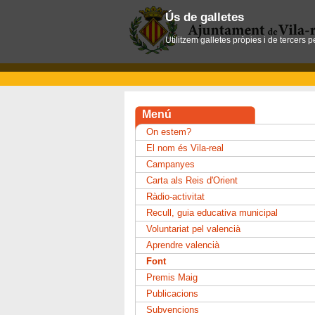
Ús de galletes
Utilitzem galletes pròpies i de tercers 
Menú
On estem?
El nom és Vila-real
Campanyes
Carta als Reis d'Orient
Ràdio-activitat
Recull, guia educativa municipal
Voluntariat pel valencià
Aprendre valencià
Font
Premis Maig
Publicacions
Subvencions