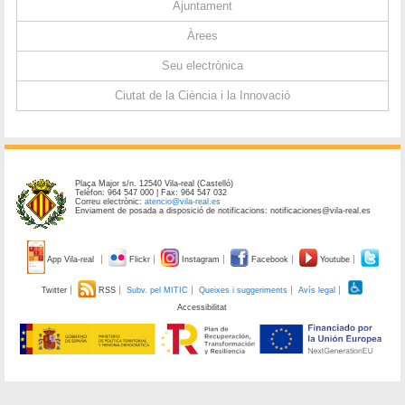
Ajuntament
Àrees
Seu electrònica
Ciutat de la Ciència i la Innovació
Plaça Major s/n. 12540 Vila-real (Castelló)
Telèfon: 964 547 000 | Fax: 964 547 032
Correu electrònic:
atencio@vila-real.es
Enviament de posada a disposició de notificacions: notificaciones@vila-real.es
App Vila-real
Flickr
Instagram
Facebook
Youtube
Twitter
RSS
Subv. pel MITIC
Queixes i suggeriments
Avís legal
Accessibilitat