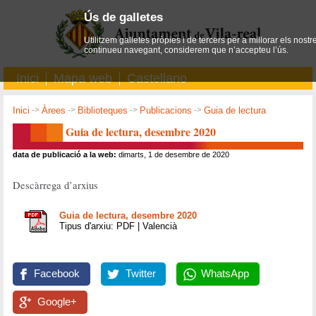
Ús de galletes
Utilitzem galletes pròpies i de tercers per a millorar els nostr
continueu navegant, considerem que n’accepteu l’ús.
Inici
Mapa web
Castellano
Inici
->
Àrees
->
Biblioteques
->
Publicacions
->
Guia de lectura
Guia de lectura, desembre 2020
data de publicació a la web:
dimarts, 1 de desembre de 2020
Descàrrega d’arxius
Guia de lectura, desembre 2020
Tipus d'arxiu: PDF | Valencià
Facebook
Twitter
WhatsApp
Google+