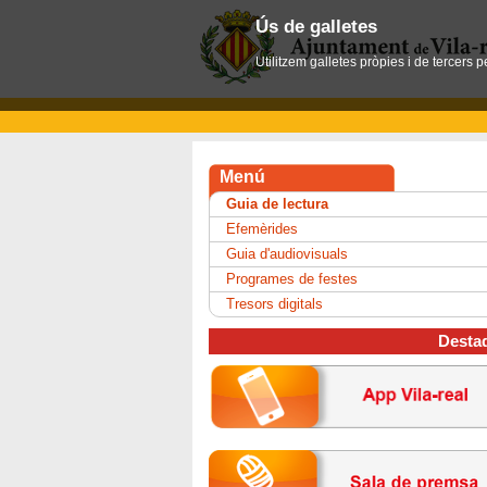
Ús de galletes
Utilitzem galletes pròpies i de tercers 
Menú
Guia de lectura
Efemèrides
Guia d'audiovisuals
Programes de festes
Tresors digitals
Desta