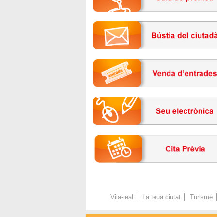
Vila-real
La teua ciutat
Turisme