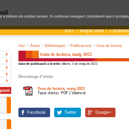
per a millorar els nostres serveis. Si continueu navegant, considerem que n’accepteu
Inici
Mapa web
Castell
Inici
->
Àrees
->
Biblioteques
->
Publicacions
->
Guia de lectura
Guia de lectura, maig 2021
data de publicació a la web:
dilluns, 3 de maig de 2021
Descàrrega d’arxius
Guia de lectura, maig 2021
quem
Tipus d'arxiu: PDF | Valencià
Facebook
Twitter
Google+