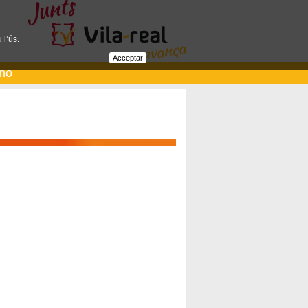
 l’ús.
Acceptar
ano