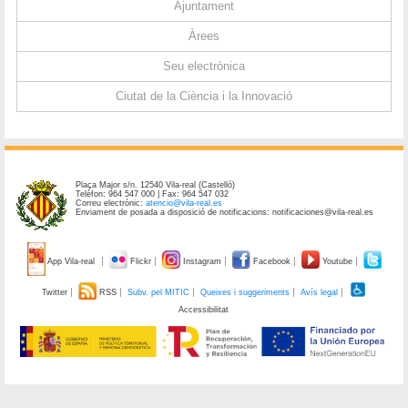
Ajuntament
Àrees
Seu electrònica
Ciutat de la Ciència i la Innovació
Plaça Major s/n. 12540 Vila-real (Castelló)
Telèfon: 964 547 000 | Fax: 964 547 032
Correu electrònic:
atencio@vila-real.es
Enviament de posada a disposició de notificacions: notificaciones@vila-real.es
App Vila-real
Flickr
Instagram
Facebook
Youtube
Twitter
RSS
Subv. pel MITIC
Queixes i suggeriments
Avís legal
Accessibilitat