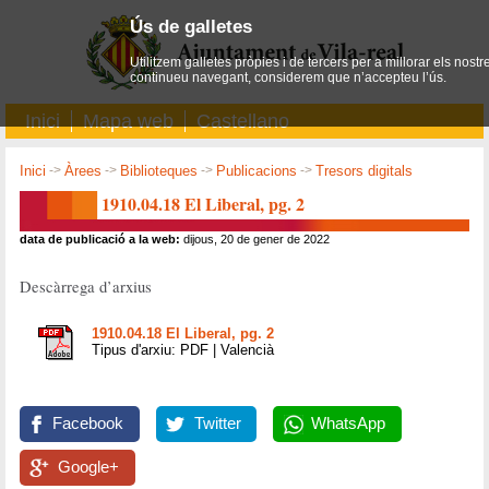
Ús de galletes
Utilitzem galletes pròpies i de tercers per a millorar els nostr
continueu navegant, considerem que n’accepteu l’ús.
Inici
Mapa web
Castellano
Inici
->
Àrees
->
Biblioteques
->
Publicacions
->
Tresors digitals
1910.04.18 El Liberal, pg. 2
data de publicació a la web:
dijous, 20 de gener de 2022
Descàrrega d’arxius
1910.04.18 El Liberal, pg. 2
Tipus d'arxiu: PDF | Valencià
Facebook
Twitter
WhatsApp
Google+