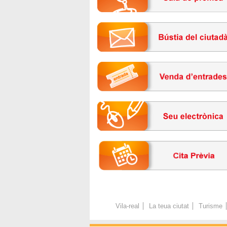
Vila-real
La teua ciutat
Turisme