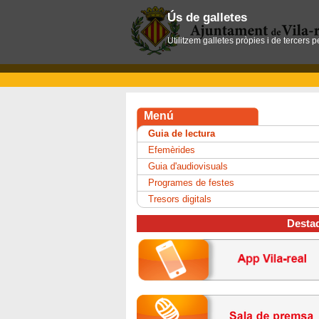
Ús de galletes
Utilitzem galletes pròpies i de tercers 
Menú
Guia de lectura
Efemèrides
Guia d'audiovisuals
Programes de festes
Tresors digitals
Desta