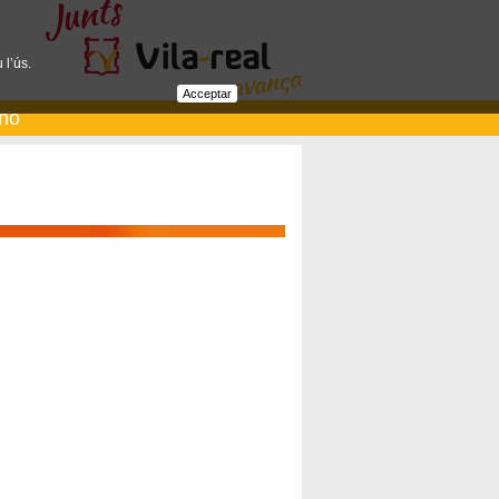
 l’ús.
Acceptar
ano