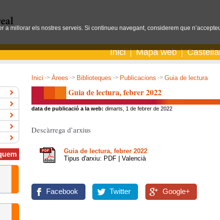
per a millorar els nostres serveis. Si continueu navegant, considerem que n’accepteu
Inici
Mapa web
Castell
Inici
->
Àrees
->
Biblioteques
->
Publicacions
->
Guia de lectura
Guia de lectura, febrer 2022
data de publicació a la web:
dimarts, 1 de febrer de 2022
Descàrrega d’arxius
Guia de lectura, febrer 2022
quem
Tipus d'arxiu: PDF | Valencià
Facebook
Twitter
Google+