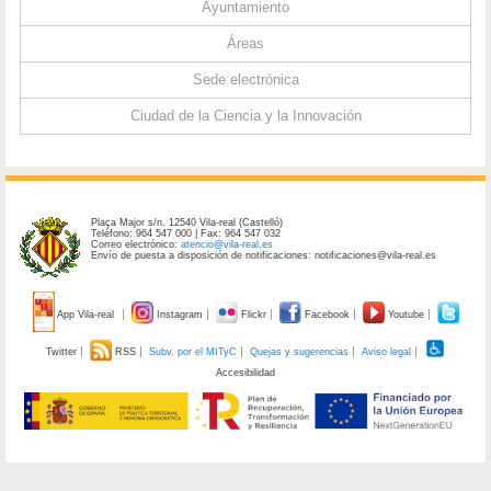
Ayuntamiento
Áreas
Sede electrónica
Ciudad de la Ciencia y la Innovación
Plaça Major s/n. 12540 Vila-real (Castelló)
Teléfono: 964 547 000 | Fax: 964 547 032
Correo electrónico:
atencio@vila-real.es
Envío de puesta a disposición de notificaciones: notificaciones@vila-real.es
App Vila-real
Instagram
Flickr
Facebook
Youtube
Twitter
RSS
Subv. por el MITyC
Quejas y sugerencias
Aviso legal
Accesibilidad