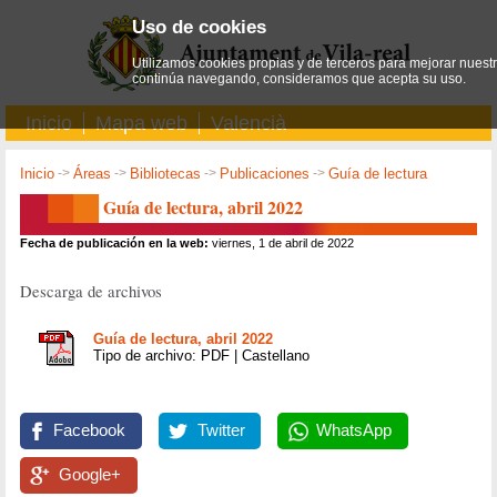
Uso de cookies
Utilizamos cookies propias y de terceros para mejorar nuestro
continúa navegando, consideramos que acepta su uso.
Inicio
Mapa web
Valencià
Inicio
->
Áreas
->
Bibliotecas
->
Publicaciones
->
Guía de lectura
Guía de lectura, abril 2022
Fecha de publicación en la web:
viernes, 1 de abril de 2022
Descarga de archivos
Guía de lectura, abril 2022
Tipo de archivo: PDF | Castellano
Facebook
Twitter
WhatsApp
Google+