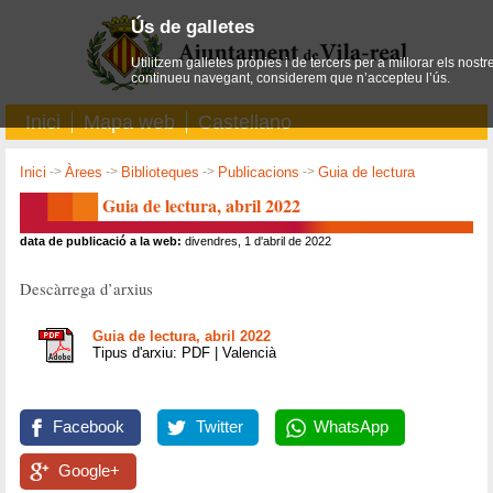
Ús de galletes
Utilitzem galletes pròpies i de tercers per a millorar els nostr
continueu navegant, considerem que n’accepteu l’ús.
Inici
Mapa web
Castellano
Inici
->
Àrees
->
Biblioteques
->
Publicacions
->
Guia de lectura
Guia de lectura, abril 2022
data de publicació a la web:
divendres, 1 d'abril de 2022
Descàrrega d’arxius
Guia de lectura, abril 2022
Tipus d'arxiu: PDF | Valencià
Facebook
Twitter
WhatsApp
Google+