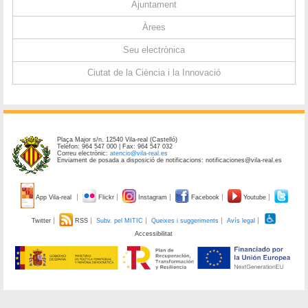
Ajuntament
Àrees
Seu electrònica
Ciutat de la Ciència i la Innovació
Plaça Major s/n. 12540 Vila-real (Castelló)
Telèfon: 964 547 000 | Fax: 964 547 032
Correu electrònic:
atencio@vila-real.es
Enviament de posada a disposició de notificacions: notificaciones@vila-real.es
App Vila-real
Flickr
Instagram
Facebook
Youtube
Twitter
RSS
Subv. pel MITIC
Queixes i suggeriments
Avís legal
Accessibilitat