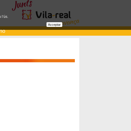
 l’ús.
Acceptar
ano