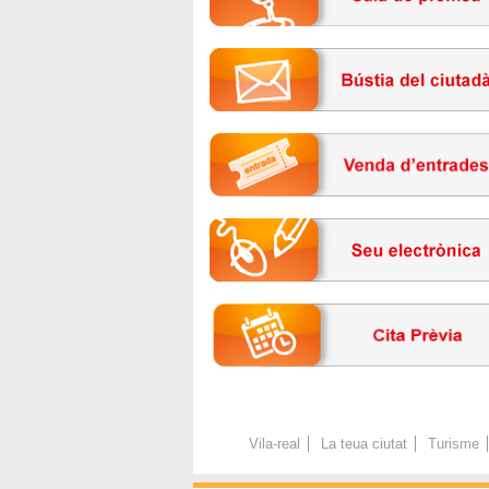
Vila-real
La teua ciutat
Turisme