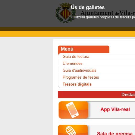
Ús de galletes
Utilitzem galletes pròpies i de tercers 
Menú
Guia de lectura
Efemèrides
Guia d'audiovisuals
Programes de festes
Tresors digitals
Desta