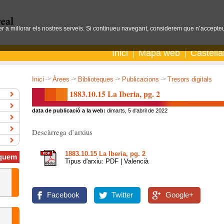
per a millorar els nostres serveis. Si continueu navegant, considerem que n’accepteu
Inici
Mapa web
Castell
Inici
->
Àrees
->
Biblioteques
->
Publicacions
->
Tresors digitals
1883.10.15 La Iberia, pg. 2
data de publicació a la web:
dimarts, 5 d'abril de 2022
Descàrrega d’arxius
1883.10.15 La Iberia, pg. 2
quem
Tipus d'arxiu: PDF | Valencià
Facebook
Twitter
Google+