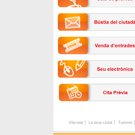
Vila-real
La teua ciutat
Turisme