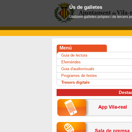
Ús de galletes
Utilitzem galletes pròpies i de tercers 
Menú
Guia de lectura
Efemèrides
Guia d'audiovisuals
Programes de festes
Tresors digitals
Desta