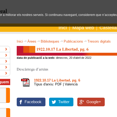
per a millorar els nostres serveis. Si continueu navegant, considerem que n’accepteu
Inici
Mapa web
Castell
Inici
->
Àrees
->
Biblioteques
->
Publicacions
->
Tresors digitals
1922.10.17 La Libertad, pg. 6
data de publicació a la web:
dimecres, 20 d'abril de 2022
Descàrrega d’arxius
1922.10.17 La Libertad, pg. 6
quem
Tipus d'arxiu: PDF | Valencià
Facebook
Twitter
Google+