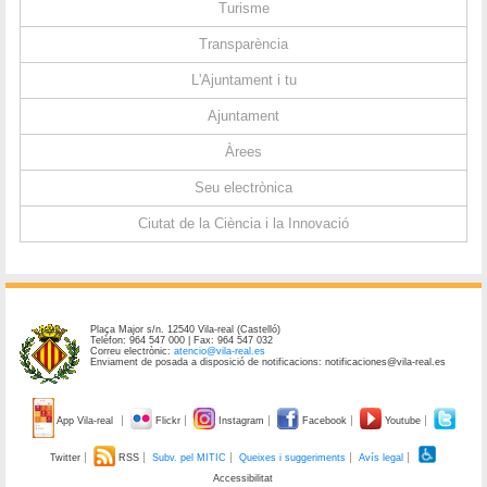
Turisme
Transparència
L'Ajuntament i tu
Ajuntament
Àrees
Seu electrònica
Ciutat de la Ciència i la Innovació
Plaça Major s/n. 12540 Vila-real (Castelló)
Telèfon: 964 547 000 | Fax: 964 547 032
Correu electrònic:
atencio@vila-real.es
Enviament de posada a disposició de notificacions: notificaciones@vila-real.es
App Vila-real
Flickr
Instagram
Facebook
Youtube
Twitter
RSS
Subv. pel MITIC
Queixes i suggeriments
Avís legal
Accessibilitat