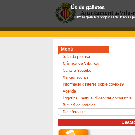
Ús de galletes
Utilitzem galletes pròpies i de tercers 
Menú
Sala de premsa
Crònica de Vila-real
Canal a Youtube
Xarxes socials
Informació d'interés sobre covid-19
Agenda
Logotips i manual d'identitat corporativa
Butlletí de notícies
Descàrregues
Desta