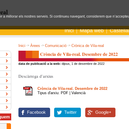
per a millorar els nostres serveis. Si continueu navegant, considerem que n’accepteu
Inici
Mapa web
Castell
Inici
->
Àrees
->
Comunicació
->
Crònica de Vila-real
Cròncia de Vila-real. Desembre de 2022
data de publicació a la web:
dijous, 1 de desembre de 2022
Descàrrega d’arxius
Cròncia de Vila-real. Desembre de 2022
Tipus d'arxiu: PDF | Valencià
Facebook
Twitter
Google+
quem