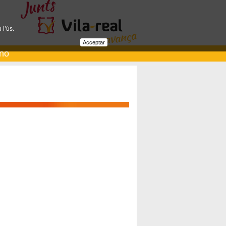
 l’ús.
Acceptar
ano