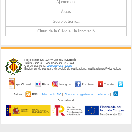
Ajuntament
Àrees
Seu electrònica
Ciutat de la Ciència i la Innovació
Plaça Major s/n. 12540 Vila-real (Castelló)
Telèfon: 964 547 000 | Fax: 964 547 032
Correu electrònic:
atencio@vila-real.es
Enviament de posada a disposició de notificacions: notificaciones@vila-real.es
App Vila-real
Flickr
Instagram
Facebook
Youtube
Twitter
RSS
Subv. pel MITIC
Queixes i suggeriments
Avís legal
Accessibilitat