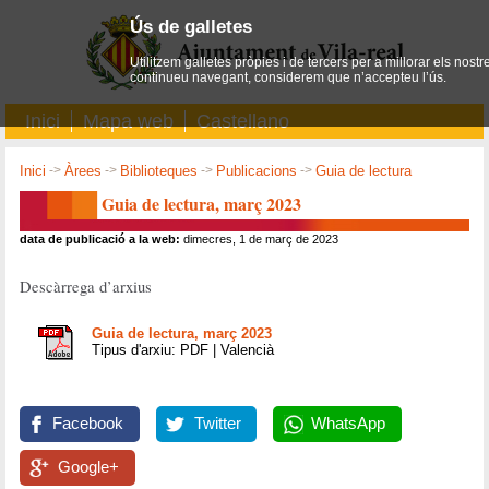
Ús de galletes
Utilitzem galletes pròpies i de tercers per a millorar els nostr
continueu navegant, considerem que n’accepteu l’ús.
Inici
Mapa web
Castellano
Inici
->
Àrees
->
Biblioteques
->
Publicacions
->
Guia de lectura
Guia de lectura, març 2023
data de publicació a la web:
dimecres, 1 de març de 2023
Descàrrega d’arxius
Guia de lectura, març 2023
Tipus d'arxiu: PDF | Valencià
Facebook
Twitter
WhatsApp
Google+