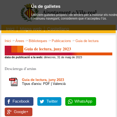
Ús de galletes
Utilitzem galletes pròpies i de tercers per a millorar els nostr
continueu navegant, considerem que n’accepteu l’ús.
Inici
Mapa web
Castellano
Inici
->
Àrees
->
Biblioteques
->
Publicacions
->
Guia de lectura
Guia de lectura, juny 2023
data de publicació a la web:
dimecres, 31 de maig de 2023
Descàrrega d’arxius
Guia de lectura, juny 2023
Tipus d'arxiu: PDF | Valencià
Facebook
Twitter
WhatsApp
Google+