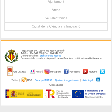
Ajuntament
Àrees
Seu electrònica
Ciutat de la Ciència i la Innovació
Plaça Major s/n. 12540 Vila-real (Castelló)
Telèfon: 964 547 000 | Fax: 964 547 032
Correu electrònic:
atencio@vila-real.es
Enviament de posada a disposició de notificacions: notificaciones@vila-real.es
App Vila-real
Flickr
Instagram
Facebook
Youtube
Twitter
RSS
Subv. pel MITIC
Queixes i suggeriments
Avís legal
Accessibilitat