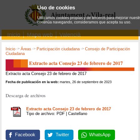
Uso de cookies
Utilizamos cookies propias y de terceros para mejorar nuestro
continúa navegando, consideramos que acepta su uso.
Inicio
Mapa web
Valencià
Inicio
->
Áreas
->
Participación ciudadana
->
Consejo de Participación
Ciudadana
Extracto acta Consejo 23 de febrero de 2017
Extracto acta Consejo 23 de febrero de 2017
Fecha de publicación en la web:
martes, 26 de septiembre de 2023
Descarga de archivos
Extracto acta Consejo 23 de febrero de 2017
Tipo de archivo: PDF | Castellano
Facebook
Twitter
WhatsApp