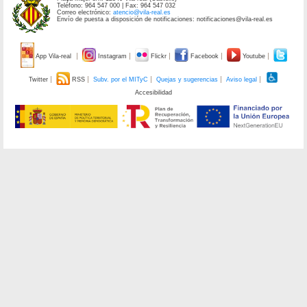
Teléfono: 964 547 000 | Fax: 964 547 032
Correo electrónico:
atencio@vila-real.es
Envío de puesta a disposición de notificaciones: notificaciones@vila-real.es
App Vila-real
Instagram
Flickr
Facebook
Youtube
Twitter
RSS
Subv. por el MITyC
Quejas y sugerencias
Aviso legal
Accesibilidad