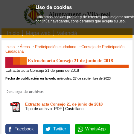
Uso de cookies
Utilizamos cookies propias y de terceros para mejorar nuestro
continúa navegando, consideramos que acepta su uso.
Inicio
Mapa web
Valencià
Inicio
->
Áreas
->
Participación ciudadana
->
Consejo de Participación
Ciudadana
Extracto acta Consejo 21 de junio de 2018
Extracto acta Consejo 21 de junio de 2018
Fecha de publicación en la web:
miércoles, 27 de septiembre de 2023
Descarga de archivos
Extracto acta Consejo 21 de junio de 2018
Tipo de archivo: PDF | Castellano
Facebook
Twitter
WhatsApp