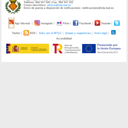
Teléfono: 964 547 000 | Fax: 964 547 032
Correo electrónico:
atencio@vila-real.es
Envío de puesta a disposición de notificaciones: notificaciones@vila-real.es
App Vila-real
Instagram
Flickr
Facebook
Youtube
Twitter
RSS
Subv. por el MITyC
Quejas y sugerencias
Aviso legal
Accesibilidad