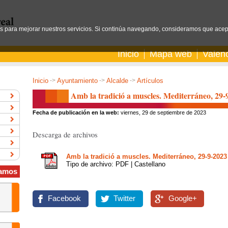
os para mejorar nuestros servicios. Si continúa navegando, consideramos que acep
Inicio
Mapa web
Valen
Inicio
->
Ayuntamiento
->
Alcalde
->
Artículos
Amb la tradició a muscles. Mediterráneo, 29-
Fecha de publicación en la web:
viernes, 29 de septiembre de 2023
Descarga de archivos
Amb la tradició a muscles. Mediterráneo, 29-9-2023
Tipo de archivo: PDF | Castellano
amos
Facebook
Twitter
Google+