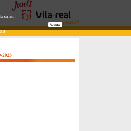
ta su uso.
Aceptar
cià
9-2023