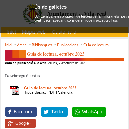
Ús de galletes
Utilitzem galletes pròpies i de tercers per a millorar els nostr
continueu navegant, considerem que n’accepteu l’ús.
Inici
Mapa web
Castellano
Inici
->
Àrees
->
Biblioteques
->
Publicacions
->
Guia de lectura
Guia de lectura, octubre 2023
data de publicació a la web:
dilluns, 2 d'octubre de 2023
Descàrrega d’arxius
Guia de lectura, octubre 2023
Tipus d'arxiu: PDF | Valencià
Facebook
Twitter
WhatsApp
Google+