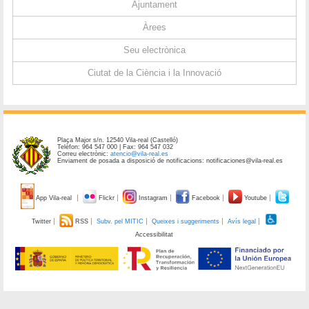
Ajuntament
Àrees
Seu electrònica
Ciutat de la Ciència i la Innovació
Plaça Major s/n. 12540 Vila-real (Castelló)
Telèfon: 964 547 000 | Fax: 964 547 032
Correu electrònic:
atencio@vila-real.es
Enviament de posada a disposició de notificacions: notificaciones@vila-real.es
App Vila-real
Flickr
Instagram
Facebook
Youtube
Twitter
RSS
Subv. pel MITIC
Queixes i suggeriments
Avís legal
Accessibilitat