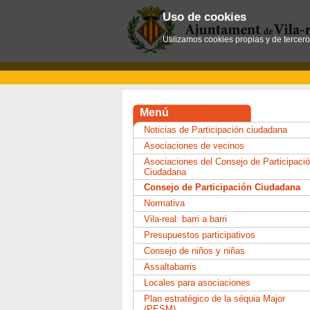
Uso de cookies
Utilizamos cookies propias y de tercer
Menú
Noticias de Participación ciudadana
Asociaciones de vecinos
Asociaciones del Consejo de Participaci
Ciudadana
Consejo de Participación Ciudadana
Normativa
Vila-real: barri a barri
Presupuestos participativos
Consejo de niños y niñas
Assaltabarris
Locales para asociaciones
Plan estratégico de la séquia Major
(PESM)