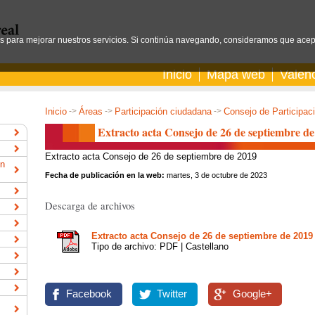
os para mejorar nuestros servicios. Si continúa navegando, consideramos que acep
Inicio
Mapa web
Valen
Inicio
->
Áreas
->
Participación ciudadana
->
Consejo de Participac
Extracto acta Consejo de 26 de septiembre de
Extracto acta Consejo de 26 de septiembre de 2019
ón
Fecha de publicación en la web:
martes, 3 de octubre de 2023
Descarga de archivos
Extracto acta Consejo de 26 de septiembre de 2019
Tipo de archivo: PDF | Castellano
Facebook
Twitter
Google+