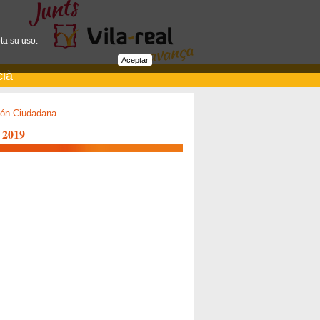
ta su uso.
Aceptar
cià
ión Ciudadana
 2019