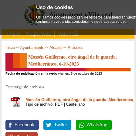
Uso de cookies
Utilizamos cookies propias y de terceros para mejorar nuestro
continúa navegando, consideramos que acepta su uso.
Inicio
Mapa web
Valencià
Inicio
->
Ayuntamiento
->
Alcalde
->
Artículos
Mossén Guillermo, otro ángel de la guarda.
Mediterráneo, 6-10-2023
Fecha de publicación en la web:
viernes, 6 de octubre de 2023
Descarga de archivos
Mossén Guillermo, otro ángel de la guarda. Mediterráneo, 
Tipo de archivo: PDF | Castellano
Facebook
Twitter
WhatsApp