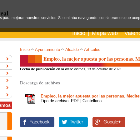
os para mejorar nuestros servicios. Si continúa navegando, consideramos que acep
Inicio
Mapa web
Valen
Inicio
->
Ayuntamiento
->
Alcalde
->
Artículos
Empleo, la mejor apuesta por las personas. M
Fecha de publicación en la web:
viernes, 13 de octubre de 2023
Descarga de archivos
Empleo, la mejor apuesta por las personas. Medite
Tipo de archivo: PDF | Castellano
amos
Facebook
Twitter
Google+