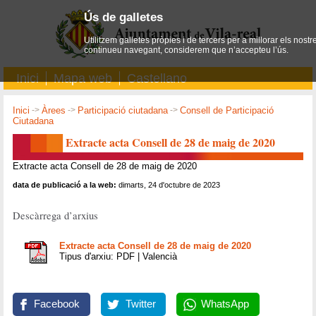
Ús de galletes
Utilitzem galletes pròpies i de tercers per a millorar els nostr
continueu navegant, considerem que n’accepteu l’ús.
Inici
Mapa web
Castellano
Inici
->
Àrees
->
Participació ciutadana
->
Consell de Participació
Ciutadana
Extracte acta Consell de 28 de maig de 2020
Extracte acta Consell de 28 de maig de 2020
data de publicació a la web:
dimarts, 24 d'octubre de 2023
Descàrrega d’arxius
Extracte acta Consell de 28 de maig de 2020
Tipus d'arxiu: PDF | Valencià
Facebook
Twitter
WhatsApp