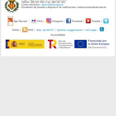
Telèfon: 964 547 000 | Fax: 964 547 032
Correu electrònic:
atencio@vila-real.es
Enviament de posada a disposició de notificacions: notificaciones@vila-real.es
App Vila-real
Flickr
Instagram
Facebook
Youtube
Twitter
RSS
Subv. pel MITIC
Queixes i suggeriments
Avís legal
Accessibilitat