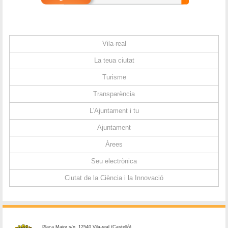
Vila-real
La teua ciutat
Turisme
Transparència
L'Ajuntament i tu
Ajuntament
Àrees
Seu electrònica
Ciutat de la Ciència i la Innovació
Plaça Major s/n. 12540 Vila-real (Castelló)