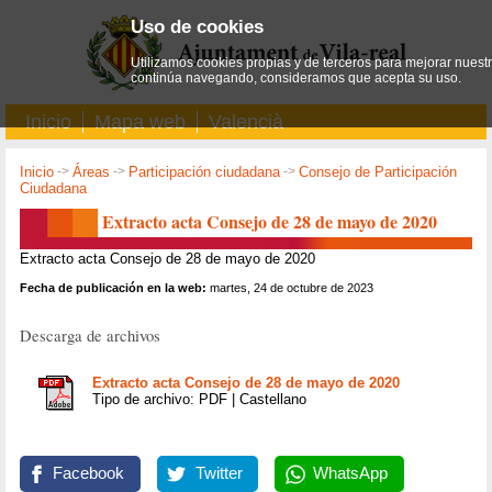
Uso de cookies
Utilizamos cookies propias y de terceros para mejorar nuestro
continúa navegando, consideramos que acepta su uso.
Inicio
Mapa web
Valencià
Inicio
->
Áreas
->
Participación ciudadana
->
Consejo de Participación
Ciudadana
Extracto acta Consejo de 28 de mayo de 2020
Extracto acta Consejo de 28 de mayo de 2020
Fecha de publicación en la web:
martes, 24 de octubre de 2023
Descarga de archivos
Extracto acta Consejo de 28 de mayo de 2020
Tipo de archivo: PDF | Castellano
Facebook
Twitter
WhatsApp