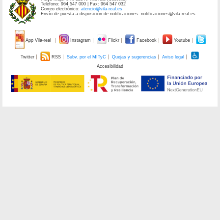
Teléfono: 964 547 000 | Fax: 964 547 032
Correo electrónico:
atencio@vila-real.es
Envío de puesta a disposición de notificaciones: notificaciones@vila-real.es
App Vila-real
Instagram
Flickr
Facebook
Youtube
Twitter
RSS
Subv. por el MITyC
Quejas y sugerencias
Aviso legal
Accesibilidad